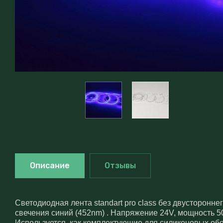
Описание
Отзывы
Светодиодная лента standart pro class без двустороннег
свечения синий (452nm) . Напряжение 24V, мощность 50
Используется как комплектующие для силиконовых обол