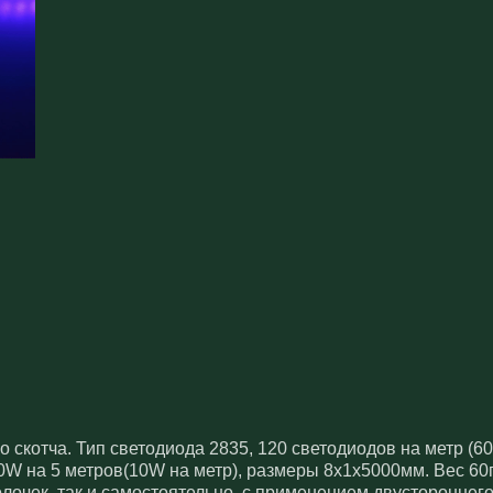
о скотча. Тип светодиода 2835, 120 светодиодов на метр (60
W на 5 метров(10W на метр), размеры 8x1x5000мм. Вес 60г.
очек, так и самостоятельно, с применением двустороннего