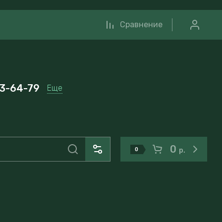
Сравнение
33-64-79
Еще
0
0
р.