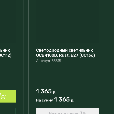
льник
Светодиодный светильник
UC112)
UCВ4100D, Rust, E27 (UC136)
Артикул:
55515
1 365
р.
1 365
На сумму
р.
Нет в наличии