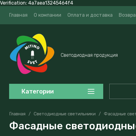
Verification: 4a7aea13245464f4
Главная
О компании
Оплата и доставка
Возвра
Светодиодная продукция
Категории
Главная
/
Светодиодные светильники
/
Фасадные све
Фасадные светодиодны