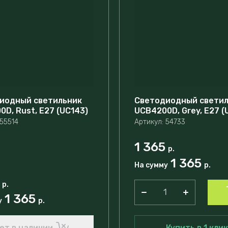
иодный светильник
Светодиодный свети
D, Rust, E27 (UC143)
UCВ4200D, Grey, E27 (
55514
Артикул:
54733
1 365
р.
1 365
На сумму
р.
р.
1 365
у
р.
ет в наличии
Купить в 1 клик