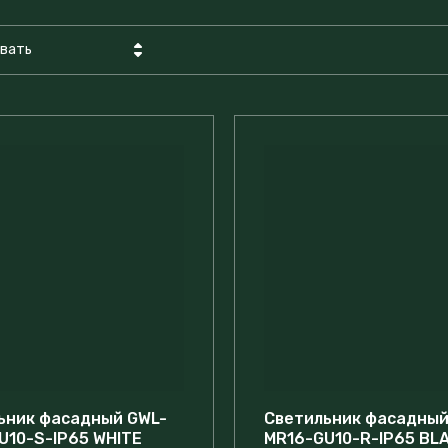
вать
на - убывание
на - возрастание
звание - Я-А
звание - А-Я
ьник фасадный GWL-
Светильник фасадный
U10-S-IP65 WHITE
MR16-GU10-R-IP65 BL