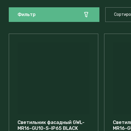
Фильтр
Сортиро
Це
Це
На
На
Светильник фасадный GWL-
Светил
MR16-GU10-S-IP65 BLACK
MR16-G