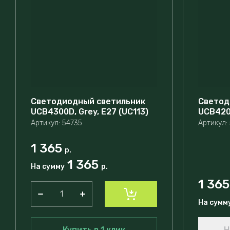
Светодиодный светильник
Светод
UCВ4300D, Grey, E27 (UC113)
UCВ4200
Артикул:
54735
Артикул:
1 365
р.
1 365
На сумму
р.
1 365
На сумм
Купить в 1 клик
Н