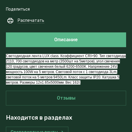
Поделиться
Распечатать
Описание
Светодиодная лента LUX class. Коэффициент CRI>90. Тип светодиода
2110, 700 светодиодов на метр (3500шт на 5метров), угол свечения
120 градусов, цвет свечения белый 6200-6500K. Напряжение 24V,
мощность 100W на 5 метров. Световой поток с 1 светодиода 3Lm,
световой поток на 5 метров 9450Lm. Класс защиты IP20. Катушка 5
метров. Размеры 12x1.65x5000мм. Вес 162г.
Отзывы
Находится в разделах