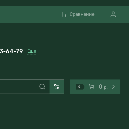
Сравнение
33-64-79
Еще
0
0
р.