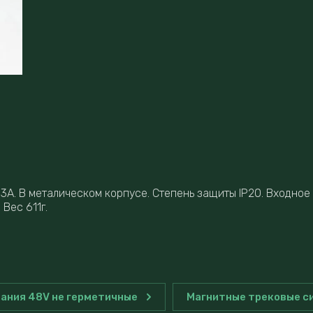
A. В металическом корпусе. Степень защиты IP20. Входное
Вес 611г.
тания 48V не герметичные
Магнитные трековые с