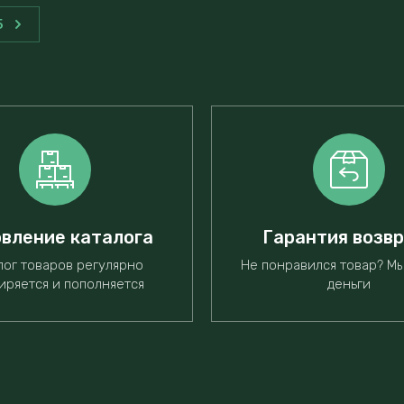
5
вление каталога
Гарантия возв
лог товаров регулярно
Не понравился товар? М
иряется и пополняется
деньги