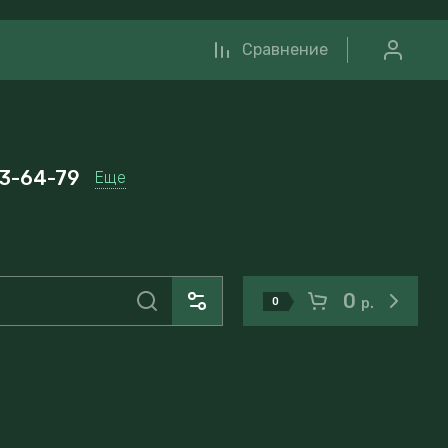
Сравнение
33-64-79
Еще
0
0
р.