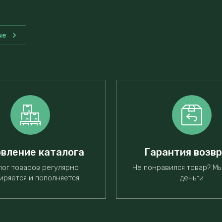
ые
вление каталога
Гарантия возв
лог товаров регулярно
Не понравился товар? М
иряется и пополняется
деньги