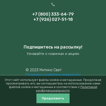
+7 (800) 333-64-79
+7 (926) 027-51-18
Подпишитесь на рассылку!
Узнавайте о новинках и акциях
© 2023 Митино Свет
Политика конфиденциальности
Этот сайт использует файлы cookie и метаданные. Продолжая
просматривать его, вы соглашаетесь на использование нами
файлов cookie и метаданных в соответствии с
Политикой
конфиденциальности
.
new
mitino-svet.ru —
создание интернет-магазина
, веб-
студия Мегагрупп
Продолжить
0
0