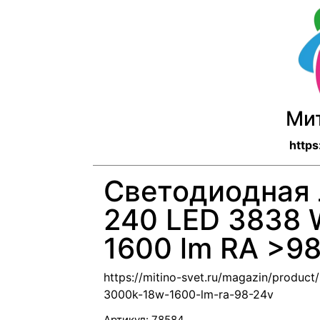
Ми
https
Светодиодная 
240 LED 3838
1600 lm RA >9
https://mitino-svet.ru/magazin/produc
3000k-18w-1600-lm-ra-98-24v
Артикул:
78584