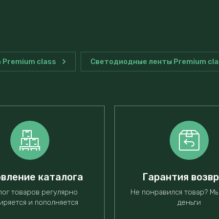
 Premium class
Светодиодные ленты Premium cl
вление каталога
Гарантия возв
лог товаров регулярно
Не понравился товар? М
иряется и пополняется
деньги