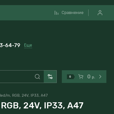
Сравнение
33-64-79
Еще
0
0
р.
ed/m, RGB, 24V, IP33, А47
RGB, 24V, IP33, А47