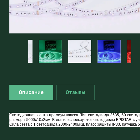
Описание
Отзывы
Светодиодная лента премиум класса. Тип светодиода 3535, 60 светод
размеры 5000x10x2мм. В ленте используются светодиоды EPISTAR с улу
Сила света с 1 светодиода 2000-2400мКд. Класс защиты IP33. Катушка 5