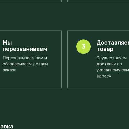
Мы
Доставляе
3
перезваниваем
товар
Перезваниваем вам и
Осуществляем
обговариваем детали
доставку по
заказа
указанному ва
адресу
тавка