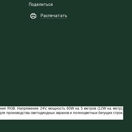
Поделиться
Распечатать
чения RGB. Напряжение 24V, мощность 60W на 5 метров (12W на метр),
для производства светодиодных экранов и полноцветных бегущих строк.