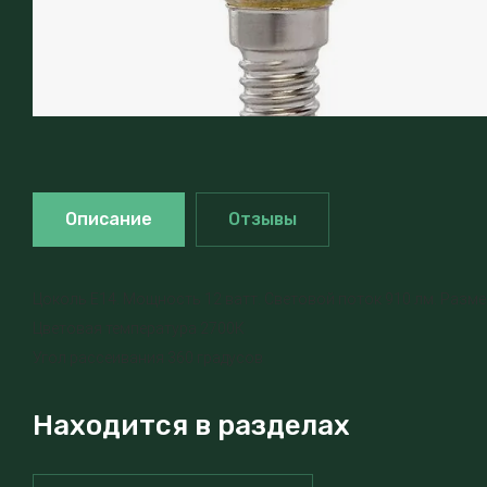
Описание
Отзывы
Цоколь Е14. Мощность 12 ватт. Световой поток 910 лм. Размер
Цветовая температура 2700К
Угол рассеивания 360 градусов
Находится в разделах