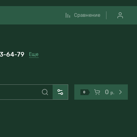
Сравнение
33-64-79
Еще
0
0
р.