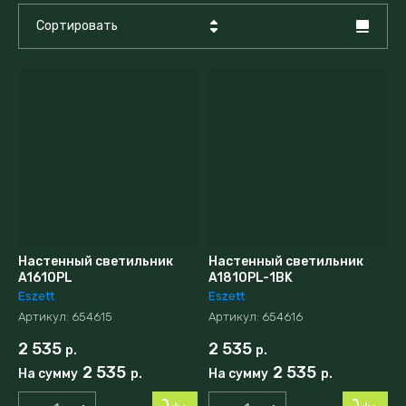
Сортировать
Цена - убывание
Цена - возрастание
Название - Я-А
Название - А-Я
Настенный светильник
Настенный светильник
A1610PL
A1810PL-1BK
Eszett
Eszett
Артикул:
654615
Артикул:
654616
2 535
2 535
р.
р.
2 535
2 535
На сумму
р.
На сумму
р.